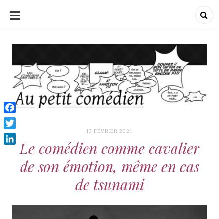
ALLER
AU
CONTENU
Au Petit Comédien
Au Petit Comédien
Blog sur l'Art du jeu et
du Comédien
Facebook
13 FÉVRIER 2021
Twitter
Le comédien comme cavalier
LinkedIn
de son émotion, même en cas
de tsunami