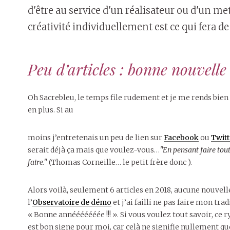
d'être au service d'un réalisateur ou d'un me
créativité individuellement est ce qui fera de 
Peu d’articles : bonne nouvelle 
Oh Sacrebleu, le temps file rudement et je me rends bien 
en plus. Si au
moins j’entretenais un peu de lien sur
Facebook
ou
Twitt
serait déjà ça mais que voulez-vous…
En pensant faire tout
faire.
(Thomas Corneille… le petit frère donc ).
Alors voilà, seulement 6 articles en 2018, aucune nouvel
l’
Observatoire de démo
et j’ai failli ne pas faire mon tra
« Bonne annééééééée !!! ». Si vous voulez tout savoir, ce
est bon signe pour moi, car celà ne signifie nullement qu