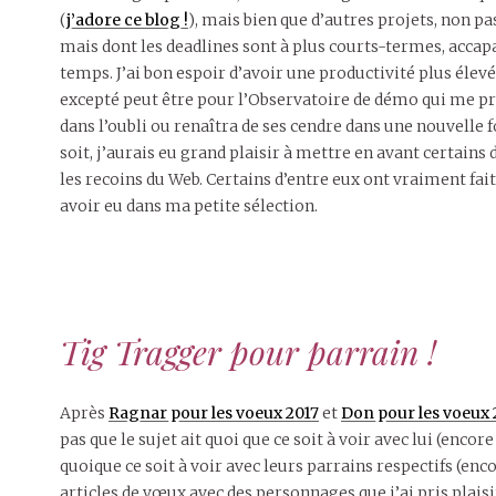
(
j’adore ce blog !
), mais bien que d’autres projets, non p
mais dont les deadlines sont à plus courts-termes, acca
temps. J’ai bon espoir d’avoir une productivité plus élev
excepté peut être pour l’Observatoire de démo qui me pre
dans l’oubli ou renaîtra de ses cendre dans une nouvelle 
soit, j’aurais eu grand plaisir à mettre en avant certain
les recoins du Web. Certains d’entre eux ont vraiment fait 
avoir eu dans ma petite sélection.
Tig Tragger pour parrain !
Après
Ragnar pour les voeux 2017
et
Don pour les voeux 
pas que le sujet ait quoi que ce soit à voir avec lui (encore
quoique ce soit à voir avec leurs parrains respectifs (encor
articles de vœux avec des personnages que j’ai pris plaisir