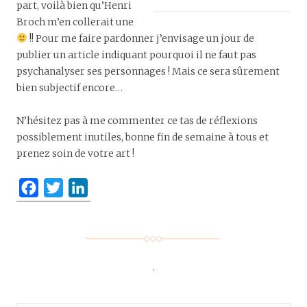
part, voilà bien qu’Henri
Broch m’en collerait une
!! Pour me faire pardonner j’envisage un jour de
publier un article indiquant pourquoi il ne faut pas
psychanalyser ses personnages ! Mais ce sera sûrement
bien subjectif encore…
N’hésitez pas à me commenter ce tas de réflexions
possiblement inutiles, bonne fin de semaine à tous et
prenez soin de votre art !
F
T
L
a
w
i
c
i
n
e
t
k
b
t
e
.
o
e
d
o
r
I