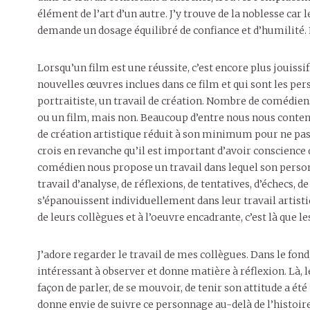
élément de l’art d’un autre. J’y trouve de la noblesse car l
demande un dosage équilibré de confiance et d’humilité. Et
Lorsqu’un film est une réussite, c’est encore plus jouiss
nouvelles œuvres inclues dans ce film et qui sont les per
portraitiste, un travail de création. Nombre de comédiens
ou un film, mais non. Beaucoup d’entre nous nous content
de création artistique réduit à son minimum pour ne pas dir
crois en revanche qu’il est important d’avoir conscience d
comédien nous propose un travail dans lequel son perso
travail d’analyse, de réflexions, de tentatives, d’échecs, 
s’épanouissent individuellement dans leur travail arti
de leurs collègues et à l’oeuvre encadrante, c’est là que 
J’adore regarder le travail de mes collègues. Dans le fond,
intéressant à observer et donne matière à réflexion. Là, l
façon de parler, de se mouvoir, de tenir son attitude a é
donne envie de suivre ce personnage au-delà de l’histoire 