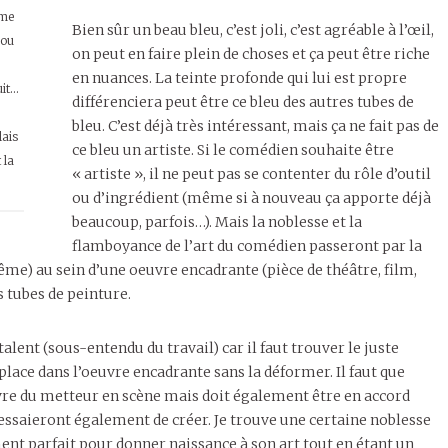
mme
Bien sûr un beau bleu, c’est joli, c’est agréable à l’œil,
 ou
on peut en faire plein de choses et ça peut être riche
en nuances. La teinte profonde qui lui est propre
uit…
différenciera peut être ce bleu des autres tubes de
bleu. C’est déjà très intéressant, mais ça ne fait pas de
lais
ce bleu un artiste. Si le comédien souhaite être
 la
« artiste », il ne peut pas se contenter du rôle d’outil
ou d’ingrédient (même si à nouveau ça apporte déjà
beaucoup, parfois…). Mais la noblesse et la
flamboyance de l’art du comédien passeront par la
ême) au sein d’une oeuvre encadrante (pièce de théâtre, film,
 tubes de peinture.
 talent (sous-entendu du travail) car il faut trouver le juste
place dans l’oeuvre encadrante sans la déformer. Il faut que
uvre du metteur en scène mais doit également être en accord
ssaieront également de créer. Je trouve une certaine noblesse
ent parfait pour donner naissance à son art tout en étant un