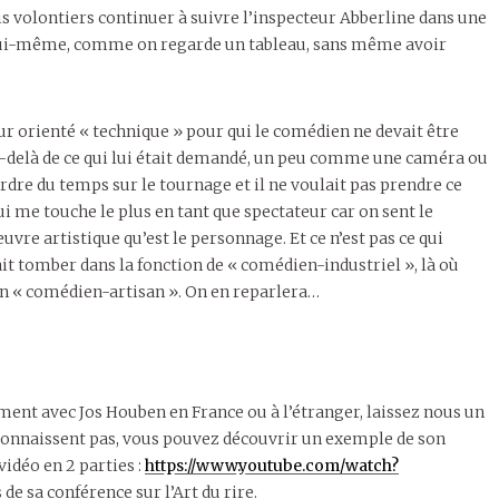
rais volontiers continuer à suivre l’inspecteur Abberline dans une
 lui-même, comme on regarde un tableau, sans même avoir
ur orienté « technique » pour qui le comédien ne devait être
au-delà de ce qui lui était demandé, un peu comme une caméra ou
erdre du temps sur le tournage et il ne voulait pas prendre ce
ui me touche le plus en tant que spectateur car on sent le
euvre artistique qu’est le personnage. Et ce n’est pas ce qui
it tomber dans la fonction de « comédien-industriel », là où
un « comédien-artisan ». On en reparlera…
ent avec Jos Houben en France ou à l’étranger, laissez nous un
 connaissent pas, vous pouvez découvrir un exemple de son
vidéo en 2 parties :
https://www.youtube.com/watch?
de sa conférence sur l’Art du rire.