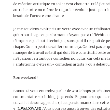
de création artistique en soi et c’est chouette. Et là j’au
autre histoire ou même le regarder évoluer juste pour
besoin de l’oeuvre encadrante.
Je me souviens avoir pris un verre avec avec un réalisate
qu’un outil sage et performant, n’ayant pas à réfléchir 
n’importe quel outil technique, sans quoi il risquait de p
risque. Oui on peut travailler comme ça. Ce n’est pas ce q
manque de travail créatif qui doit être constitutif cette o
m’épanouit en tant que comédien non plus, car celà me fa
j’ambitionne d’être un « comédien artiste » ou à défaut 
Bon weekend !!
Bonus : Si vous entendez parler de workshops prochainem
commentaire sur le blog, je prends ! Et pour ceux qui ne
travail et de son approche (il est passionnant) dans cette 
v=LtWqbXVsA3U
. Vous pourrez aussi trouver des extraits 