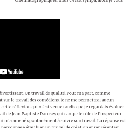
cinématographiques, mais c’était sympa, alors je vous
divertissant. Un travail de qualité. Pour ma part, comme
 sur le travail des comédiens. Je ne me permettrai aucun
cette réflexion qui m’est venue tandis que je regardais évoluer
ail de Jean-Baptiste Darosey qui campe le rôle de l’inspecteur
qui m’a amené spontanément à suivre son travail. La réponse est
 personnage était bien un travail de création et représentait