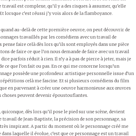
e travail est complexe, qu’il y a des risques à assumer, qu’elle
 lorsque c’est réussi j’y vois alors de la flamboyance.
if quand au-delà de cette première oeuvre, on peut découvrir de
sonnages travaillés par les comédiens avec un travail de
 pense faire celà dès lors qu’ils sont employés dans une pièce
ons de faire ce que l’on nous demande de faire avec un travail
e parfois réduit à rien. Il n’y a à pas de pierre à jeter, mais je
e ce que l’on fait ou pas. En ce qui me concerne lorsqu’un
nnage possède une profondeur artistique personnelle issue d’un
de répétitions celà me fascine. Et si plusieurs comédiens du film
stique en parvenant à créer une oeuvre harmonieuse aux œuvres
les choses peuvent devenir époustouflantes.
 quiconque, dès lors qu’il pose le pied sur une scène, devient
e travail de Jean-Baptiste, la précision de son personnage, sa
té très inspirant. A partir du moment où le personnage créé me
dans laquelle il évolue, c’est que ce personnage est un travail