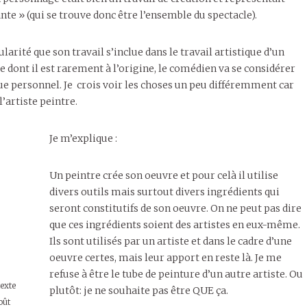
e » (qui se trouve donc être l’ensemble du spectacle).
ularité que son travail s’inclue dans le travail artistique d’un
re dont il est rarement à l’origine, le comédien va se considérer
ique personnel. Je crois voir les choses un peu différemment car
l’artiste peintre.
Je m’explique :
Un peintre crée son oeuvre et pour celà il utilise
divers outils mais surtout divers ingrédients qui
seront constitutifs de son oeuvre. On ne peut pas dire
que ces ingrédients soient des artistes en eux-même.
Ils sont utilisés par un artiste et dans le cadre d’une
oeuvre certes, mais leur apport en reste là. Je me
refuse à être le tube de peinture d’un autre artiste. Ou
texte
plutôt: je ne souhaite pas être QUE ça.
oût