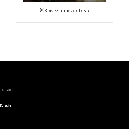
Suivez-moi sur Insta
E DÉMO
elGrade
.