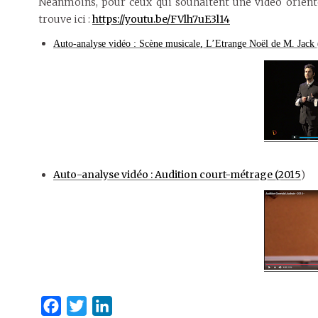
Néanmoins, pour ceux qui souhaitent une vidéo orienté
trouve ici :
https://youtu.be/FVlh7uE3l14
Auto-analyse vidéo : Scène musicale, L’Etrange Noël de M. Jack
Auto-analyse vidéo : Audition court-métrage (2015
)
F
T
L