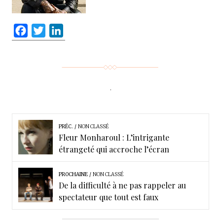
F
T
L
a
w
i
c
i
n
e
t
k
b
t
e
.
o
e
d
o
r
I
k
n
PRÉC.
NON CLASSÉ
Fleur Monharoul : L’intrigante
étrangeté qui accroche l’écran
PROCHAINE
NON CLASSÉ
De la difficulté à ne pas rappeler au
spectateur que tout est faux