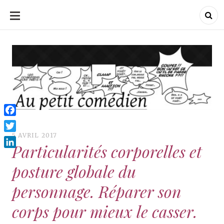
ALLER
AU
CONTENU
Au Petit Comédien
Au Petit Comédien
Blog sur l'Art du jeu et
du Comédien
Facebook
5 AVRIL 2017
Twitter
Particularités corporelles et
LinkedIn
posture globale du
personnage. Réparer son
corps pour mieux le casser.