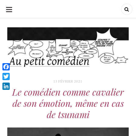
ALLER
AU
CONTENU
Au Petit Comédien
Au Petit Comédien
Blog sur l'Art du jeu et
du Comédien
Facebook
13 FÉVRIER 2021
Twitter
Le comédien comme cavalier
LinkedIn
de son émotion, même en cas
de tsunami