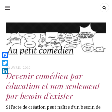
ALLER
AU
CONTENU
Au Petit Comédien
Au Petit Comédien
Blog sur l'Art du jeu et
du Comédien
Facebook
22 AVRIL 2019
Twitter
Devenir comédien par
LinkedIn
éducation et non seulement
par besoin d’exister
Si l'acte de création peut naître d'un besoin de