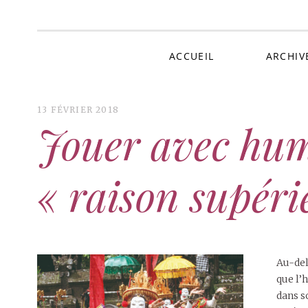
Au 
ACCUEIL
ARCHIV
13 FÉVRIER 2018
Jouer avec hum
« raison supéri
Au-del
que l’
dans s