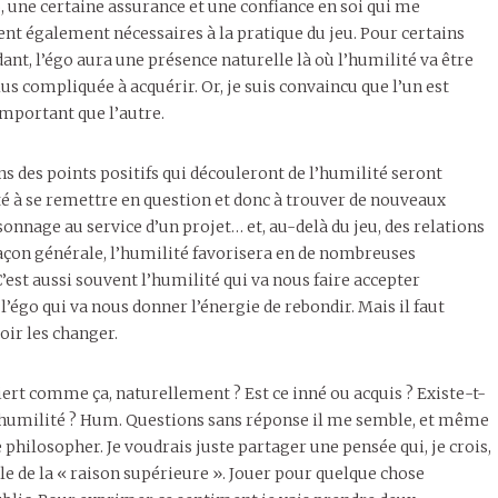
, une certaine assurance et une confiance en soi qui me
nt également nécessaires à la pratique du jeu. Pour certains
ant, l’égo aura une présence naturelle là où l’humilité va être
lus compliquée à acquérir. Or, je suis convaincu que l’un est
important que l’autre.
ns des points positifs qui découleront de l’humilité seront
 à se remettre en question et donc à trouver de nouveaux
sonnage au service d’un projet… et, au-delà du jeu, des relations
façon générale, l’humilité favorisera en de nombreuses
C’est aussi souvent l’humilité qui va nous faire accepter
l’égo qui va nous donner l’énergie de rebondir. Mais il faut
ir les changer.
iert comme ça, naturellement ? Est ce inné ou acquis ? Existe-t-
 d’humilité ? Hum. Questions sans réponse il me semble, et même
e philosopher. Je voudrais juste partager une pensée qui, je crois,
le de la « raison supérieure ». Jouer pour quelque chose