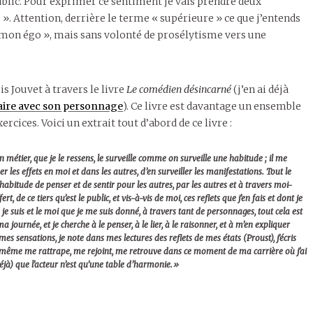
ublic. Pour exprimer ce sentiment je vais prendre deux
». Attention, derrière le terme « supérieure » ce que j’entends
de mon égo », mais sans volonté de prosélytisme vers une
s Jouvet à travers le livre
Le comédien désincarné
(j’en ai déjà
olaire avec son personnage
). Ce livre est davantage un ensemble
ercices. Voici un extrait tout d’abord de ce livre :
métier, que je le ressens, le surveille comme on surveille une habitude ; il me
er les effets en moi et dans les autres, d’en surveiller les manifestations. Tout le
habitude de penser et de sentir pour les autres, par les autres et à travers moi-
rt, de ce tiers qu’est le public, et vis-à-vis de moi, ces reflets que j’en fais et dont je
 je suis et le moi que je me suis donné, à travers tant de personnages, tout cela est
 ma journée, et je cherche à le penser, à le lier, à le raisonner, et à m’en expliquer
mes sensations, je note dans mes lectures des reflets de mes états (Proust), j’écris
i-même me rattrape, me rejoint, me retrouve dans ce moment de ma carrière où j’ai
à) que l’acteur n’est qu’une table d’harmonie.»