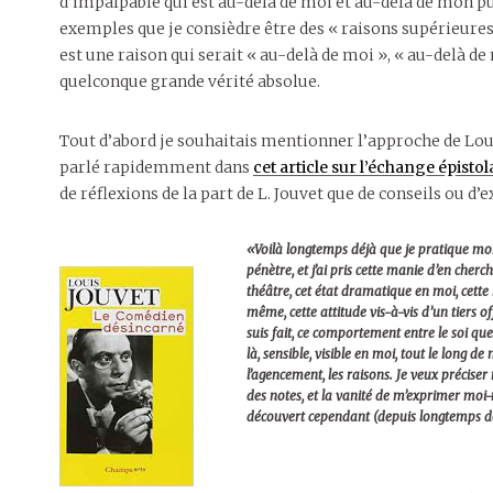
d’impalpable qui est au-delà de moi et au-delà de mon p
exemples que je consièdre être des « raisons supérieures 
est une raison qui serait « au-delà de moi », « au-delà 
quelconque grande vérité absolue.
Tout d’abord je souhaitais mentionner l’approche de Loui
parlé rapidemment dans
cet article sur l’échange épist
de réflexions de la part de L. Jouvet que de conseils ou d’ex
«Voilà longtemps déjà que je pratique mon 
pénètre, et j’ai pris cette manie d’en cherch
théâtre, cet état dramatique en moi, cette 
même, cette attitude vis-à-vis d’un tiers offe
suis fait, ce comportement entre le soi que
là, sensible, visible en moi, tout le long de
l’agencement, les raisons. Je veux préciser 
des notes, et la vanité de m’exprimer mo
découvert cependant (depuis longtemps déj