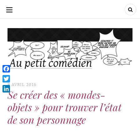
ALLER
AU
CONTENU
Au Petit Comédien
Au Petit Comédien
Blog sur l'Art du jeu et
du Comédien
Facebook
8 AVRIL 2016
Twitter
Se créer des « mondes-
LinkedIn
objets » pour trouver l’état
de son personnage