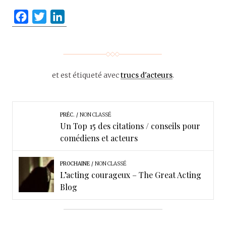
F
T
L
a
w
i
c
i
n
e
t
k
b
t
e
et est étiqueté avec
trucs d'acteurs
.
o
e
d
o
r
I
k
n
PRÉC.
NON CLASSÉ
Un Top 15 des citations / conseils pour
comédiens et acteurs
PROCHAINE
NON CLASSÉ
L’acting courageux – The Great Acting
Blog