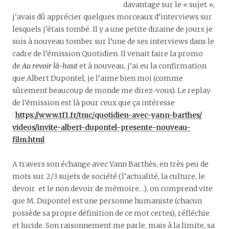
davantage sur le « sujet »,
j’avais dû apprécier quelques morceaux d’interviews sur
lesquels j’étais tombé. Il y a une petite dizaine de jours je
suis à nouveau tomber sur l’une de ses interviews dans le
cadre de l’émission Quotidien. Il venait faire la promo
de
Au revoir là-haut
et à nouveau, j’ai eu la confirmation
que Albert Dupontel, je l’aime bien moi (comme
sûrement beaucoup de monde me direz-vous). Le replay
de l’émission est là pour ceux que ça intéresse
:
https://www.tf1.fr/tmc/
quotidien-avec-yann-barthes/
videos/invite-albert-dupontel-
presente-nouveau-
film.html
A travers son échange avec Yann Barthès, en très peu de
mots sur 2/3 sujets de société (l’actualité, la culture, le
devoir et le non devoir de mémoire…), on comprend vite
que M. Dupontel est une personne humaniste (chacun
possède sa propre définition de ce mot certes), réfléchie
et lucide. Son raisonnement me parle, mais à la limite, sa