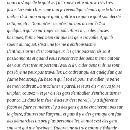
nom ça s’appelle le goût ». J’ai trouvé cette phrase très très
juste. La seule chose que moi je revendique depuis que je fais ce
métier c’est mon propre goût, quitte à ce que ce goût soit décrié,
critiqué, etc… Donc qu’est ce qu’est un bon acteur ? C’est
quelqu’un qui va partager ce goût. Alors il y a des choses
basiques, j’aime bien bien sûr que les gens travaillent, qu’ils
soient au taquet. C’est une forme d’enthousiasme.
L’enthousiasme c’est contagieux. les gens passionnés sont
passionnants et quand vous rencontrez des gens même autour
de vous, c’est très important ! Moi si il y a des gens si ils ne sont
pas là je ne peux pas travailler. La cadreur qui est quelqu’un que
j’aime beaucoup, j’ai besoin qu’il soit là pour travailler. Je parle
de mon cadreur. La machinerie pareil. Je leurs dis « on va faire
un plan, coupez » et je vois les gars s’emballer, s’enthousiasmer
pour ça. Et dans le métier d’acteur c’est pareil, il y a différente
façon de faire ce métier. Il y a des gens qui ne cracheront pas sur
la gloire, d’autres sur l’argent… et puis il y a des gens qui ont fait
des démarches un peu plus personnelles, et moi c’est des gens
souvent qui me fascinent. J’adore une actrice comme Yolande