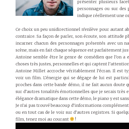
présenter plusieurs face
personnages ou sur des p
indique réellement une o
Ce choix un peu unidirectionnel n’enlève pour autant ab
contraire. Sa façon de parler, son écoute, son attitude 
incarner chacun des personnages présentés avec un nat
scène, mais en fait chaque séquence est parfaitement just
Antoine semble être le genre de comédien que l’on a e
choses très justes, personnelles et qui captent l’attention
Antoine Millet accroche véritablement l’écran. Il est 
voir un film. L’énergie qui se dégage de lui est particul
proches dans cette bande démo, il ne fait aucun doute 
sur d’autres tonalités émotionnelles que je serais très e
élégance dramatique dans cette démo, le piano y est san
Je n’ai pas trouvé beaucoup d’informations complémenta
ou en tout cas de le voir sur d’autres registres. Si quel
film, tenez moi au courant
!