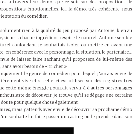
ttes à travers leur démo, que ce soit sur des propositions de
ropositions émotionnelles. ici, la démo, très cohérente, nous
rientation du comédien.
solument rien à la qualité du jeu proposé par Antoine; bien au
physique,… chaque ingrédient respire le naturel. Antoine semble
urel confondant. je souhaitais isoler ou mettre en avant une
e, en cohérence avec le personnage, la situation, le partenaire…
nvie de laisser faire sachant qu’il proposera de lui-même des
, sans avoir besoin de « tricher ».
typiquement le genre de comédien pour lequel j’aurais envie de
ièrement vive et si celle-ci est utilisée sur des registres très
que cette même énergie pourrait servir à d’autres personnages
nthousiaste de découvrir. Je trouve qu’il se dégage une certaine
s doute pour quelque chose également.
ires, mais j’attends avec envie de découvrir sa prochaine démo
qu’un souhaite lui faire passer un casting ou le prendre dans son