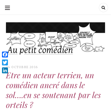
ALLER
AU
CONTENU
Au Petit Comédien
Au Petit Comédien
Blog sur l'Art du jeu et
du Comédien
Facebook
24 OCTOBRE 2016
Twitter
Etre un acteur terrien, un
LinkedIn
comédien ancré dans le
sol….en se soutenant par les
orteils ?