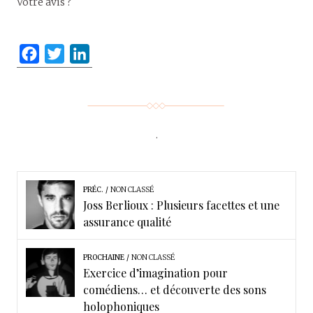
Votre avis ?
F
T
L
a
w
i
c
i
n
e
t
k
b
t
e
.
o
e
d
o
r
I
k
n
PRÉC.
NON CLASSÉ
Joss Berlioux : Plusieurs facettes et une
assurance qualité
PROCHAINE
NON CLASSÉ
Exercice d’imagination pour
comédiens… et découverte des sons
holophoniques