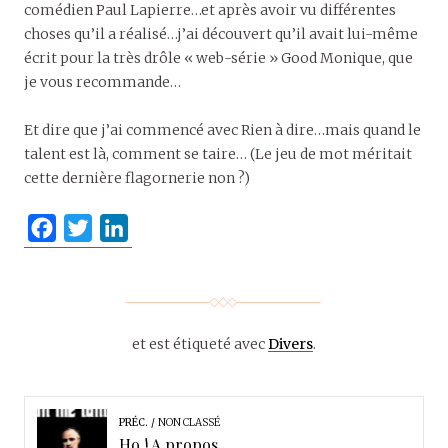
comédien Paul Lapierre…et après avoir vu différentes
choses qu’il a réalisé…j’ai découvert qu’il avait lui-même
écrit pour la très drôle « web-série » Good Monique, que
je vous recommande…
Et dire que j’ai commencé avec Rien à dire…mais quand le
talent est là, comment se taire… (Le jeu de mot méritait
cette dernière flagornerie non ?)
F
T
L
a
w
i
c
i
n
e
t
k
b
t
e
et est étiqueté avec
Divers
.
o
e
d
o
r
I
k
n
PRÉC.
NON CLASSÉ
Ho ! A propos