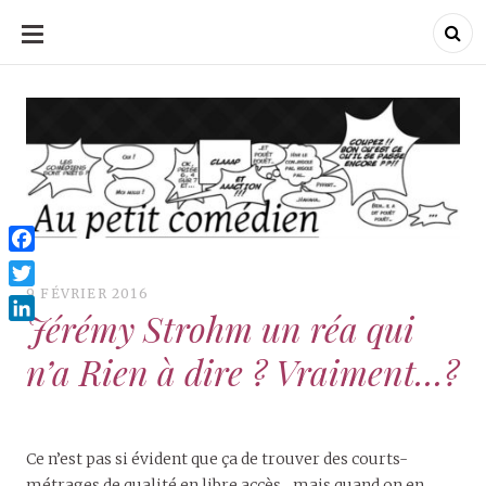
ALLER
AU
CONTENU
Au Petit Comédien
Au Petit Comédien
Blog sur l'Art du jeu et
du Comédien
Facebook
9 FÉVRIER 2016
Twitter
Jérémy Strohm un réa qui
LinkedIn
n’a Rien à dire ? Vraiment…?
Ce n’est pas si évident que ça de trouver des courts-
métrages de qualité en libre accès…mais quand on en