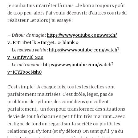
Je souhaitais m’arrêter là mais….le bon a toujours goût
de trop peu, alors j’ai voulu découvrir d’autres courts du
réalisteur…et alors j’ai essayé :
–
Détour de magie
:
https://www.youtube.com/watch?
v=Et3Til7eLlk » target= »_blank »
–
Le nouveau voisin
:
https://www.youtube.com/watch?
v=GmfwV16_SZo
–
Le métronome
:
https://www.youtube.com/watch?
v=ICY2bocNsh0
C’est simple : A chaque fois, toutes les ficelles sont
parfaitement maitrisées. C’est drôle, léger, pas de
problème de rythme, des comédiens qui collent
parfaitement,…un don pour transformer des situations
de vie de tout à chacun en petit film très marrant…avec
en ligne de fond un regard sur la société ou plutôt les
relations qui s’y font (et s’y défont). On sent qu’il y a du