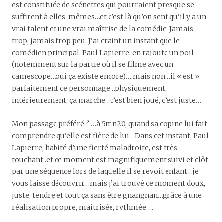
est constituée de scénettes qui pourraient presque se
suffirent à elles-mêmes…et c’est là qu’on sent qu’il y a un
vrai talent et une vrai maîtrise de la comédie. Jamais
trop, jamais trop peu. J’ai craint un instant que le
comédien principal, Paul Lapierre, en rajoute un poil
(notemment sur la partie où il se filme avec un
camescope…oui ça existe encore)….mais non…il « est »
parfaitement ce personnage…physiquement,
intérieurement, ça marche…c’est bien joué, c’est juste…
Mon passage préféré ? …à 5mn20, quand sa copine lui fait
comprendre qu’elle est fière de lui…Dans cet instant, Paul
Lapierre, habité d’une fierté maladroite, est très
touchant..et ce moment est magnifiquement suivi et clôt
par une séquence lors de laquelle il se revoit enfant…je
vous laisse découvrir…mais j’ai trouvé ce moment doux,
juste, tendre et tout ça sans être gnangnan…grâce à une
réalisation propre, maitrisée, rythmée….