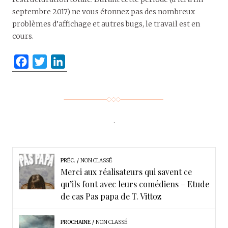
septembre 2017) ne vous étonnez pas des nombreux
problèmes d’affichage et autres bugs, le travail est en
cours.
F
T
L
a
w
i
c
i
n
e
t
k
b
t
e
.
o
e
d
o
r
I
k
n
PRÉC.
NON CLASSÉ
Merci aux réalisateurs qui savent ce
qu’ils font avec leurs comédiens – Etude
de cas Pas papa de T. Vittoz
PROCHAINE
NON CLASSÉ