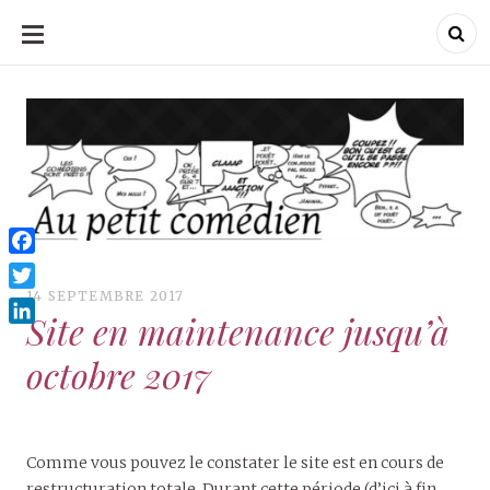
ALLER
AU
CONTENU
Au Petit Comédien
Au Petit Comédien
Blog sur l'Art du jeu et
du Comédien
Facebook
14 SEPTEMBRE 2017
Twitter
Site en maintenance jusqu’à
LinkedIn
octobre 2017
Comme vous pouvez le constater le site est en cours de
restructuration totale. Durant cette période (d’ici à fin