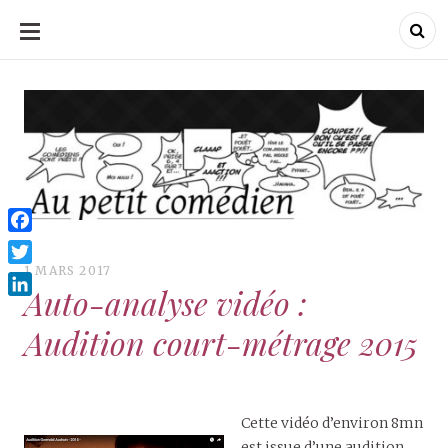
ALLER
AU
CONTENU
Au Petit Comédien
Au Petit Comédien
Blog sur l'Art du jeu et
du Comédien
Facebook
1 MARS 2017
Twitter
Auto-analyse vidéo :
LinkedIn
Audition court-métrage 2015
Cette vidéo d’environ 8mn
est issue d’une audition