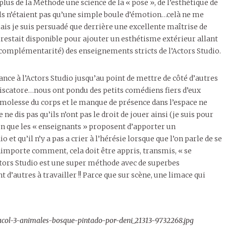
us de la Méthode une science de la « pose », de l’esthétique de
ls n’étaient pas qu’une simple boule d’émotion…celà ne me
mais je suis persuadé que derrière une excellente maîtrise de
u restait disponible pour ajouter un esthétisme extérieur allant
n complémentarité) des enseignements stricts de l’Actors Studio.
nce à l’Actors Studio jusqu’au point de mettre de côté d’autres
Piscatore…nous ont pondu des petits comédiens fiers d’eux
a molesse du corps et le manque de présence dans l’espace ne
ne dis pas qu’ils n’ont pas le droit de jouer ainsi (je suis pour
bien que les « enseignants » proposent d’apporter un
 et qu’il n’y a pas a crier à l’hérésie lorsque que l’on parle de se
 nimporte comment, cela doit être appris, transmis, « se
Actors Studio est une super méthode avec de superbes
t d’autres à travailler !! Parce que sur scène, une limace qui