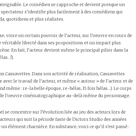
 inateignable. Le comédien se rapproche et devient presque un
 spectateur s’identifie plus facilement à des comédiens qui
a, quotidiens et plus réalistes.
, voire un certain pouvoir de l’acteur, sur l’oeuvre en cours de
ne véritable liberté dans ses propositions et un impact plus
ène. En fait, l’acteur devient même le principal pilier dans la
las…!).
n Cassavettes. Dans son activité de réalisation, Cassavettes
 avec le travail de l’acteur, et même « autour » de l’acteur et de
nd même : re-la belle époque, re-hélas, 15 fois hélas…). Le corps
ion de l’oeuvre cinématographique au-delà même du personnage.
 se concentre sur l’évolution liée au jeu des acteurs lors de
’acteurs qui suit la période faste de l’Actors Studio des années
 élément charnière. En substance, voici ce qu’il s’est passé :