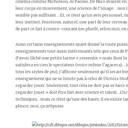
cinéma comme Nicholson, Al Pacino, De Niro avaient en pl
leur corps en mouvement, une science de l’image….non i
semble pas suffisant….Et, ce n’est qu’un avis personnel, 
leur instinct, émotions, naturel, une part de leur cervea
de part ce fait à contre-courant (ou plutôt, selon moi, e
Ainsi certains enseignements ayant donné la toute puissa
enseignements tout aussi intéressants tels que ceux de 
d’avoir lâché une petite larme « ressentie » mais dont l
satisfera en rien le spectateur (voire même l’agacera)… Je 
tous les styles de jeu), j’affirme seulement qu’il serait 
enseignement qui ne se limite pas à celui de l’Actors Studio
regarder jouer. Seulement, tout cela ne doit pas se faire
regarder jouer » doit être fait avec science et talent…L’
techniques…mais ce n’est qu’une des bases, il en existe tan
pleure, moi, ça m’épuise.