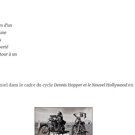
es d’un
 une
s
berté
tour à un
iel dans le cadre du cycle
Dennis Hopper et le Nouvel Hollywood
en