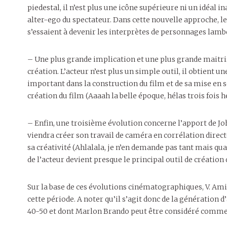
piedestal, il n’est plus une icône supérieure ni un idéal
alter-ego du spectateur. Dans cette nouvelle approche, le
s’essaient à devenir les interprètes de personnages lambd
– Une plus grande implication et une plus grande maitrise
création. L’acteur n’est plus un simple outil, il obtient u
important dans la construction du film et de sa mise en sc
création du film (Aaaah la belle époque, hélas trois fois hé
– Enfin, une troisième évolution concerne l’apport de Joh
viendra créer son travail de caméra en corrélation directe
sa créativité (Ahlalala, je n’en demande pas tant mais qua
de l’acteur devient presque le principal outil de créat
Sur la base de ces évolutions cinématographiques, V. Amiel
cette période. A noter qu’il s’agit donc de la génération d
40-50 et dont Marlon Brando peut être considéré comme un