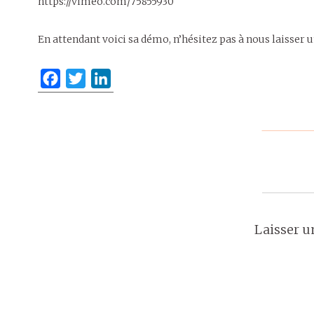
https://vimeo.com/75855930
En attendant voici sa démo, n’hésitez pas à nous laisser u
F
T
L
a
w
i
c
i
n
e
t
k
b
t
e
o
e
d
o
r
I
k
n
Laisser 