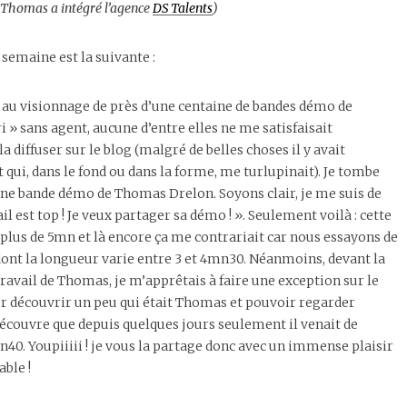
: Thomas a intégré l’agence
DS Talents
)
 semaine est la suivante :
s au visionnage de près d’une centaine de bandes démo de
 » sans agent, aucune d’entre elles ne me satisfaisait
 diffuser sur le blog (malgré de belles choses il y avait
qui, dans le fond ou dans la forme, me turlupinait). Je tombe
nne bande démo de Thomas Drelon. Soyons clair, je me suis de
vail est top ! Je veux partager sa démo ! ». Seulement voilà : cette
plus de 5mn et là encore ça me contrariait car nous essayons de
dont la longueur varie entre 3 et 4mn30. Néanmoins, devant la
 travail de Thomas, je m’apprêtais à faire une exception sur le
r découvrir un peu qui était Thomas et pouvoir regarder
e découvre que depuis quelques jours seulement il venait de
n40. Youpiiiii ! je vous la partage donc avec un immense plaisir
ble !