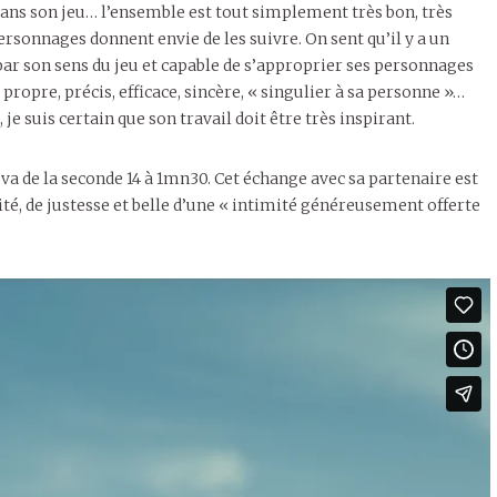
s dans son jeu… l’ensemble est tout simplement très bon, très
sonnages donnent envie de les suivre. On sent qu’il y a un
 par son sens du jeu et capable de s’approprier ses personnages
propre, précis, efficace, sincère, « singulier à sa personne »…
e suis certain que son travail doit être très inspirant.
va de la seconde 14 à 1mn30. Cet échange avec sa partenaire est
té, de justesse et belle d’une « intimité généreusement offerte