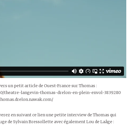
 vers un petit article de Ouest-France sur Thomas :
000/theatre-langevin-thomas-drelon-en-plein-envol-3839280
://thomas.drelon.nawak.com/
uverez en suivant ce lien une petite interview de Thomas qui
ouge de Sylvain Bressollette avec également Lou de Laâge :